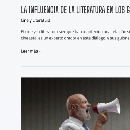
LA INFLUENCIA DE LA LITERATURA EN LOS 
Cine y Literatura
El cine y la literatura siempre han mantenido una relación 
cineasta, es un experto orador en este diálogo, y sus guione
Leer más »
Los
elementos
esenciales
para
escribir
un
guión
de