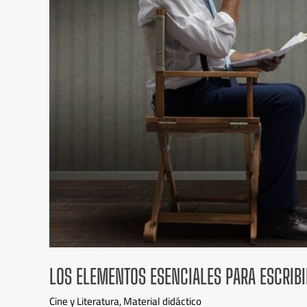
cine
y
la
narrativa
visual
LOS ELEMENTOS ESENCIALES PARA ESCRIBIR
Cine y Literatura
,
Material didáctico