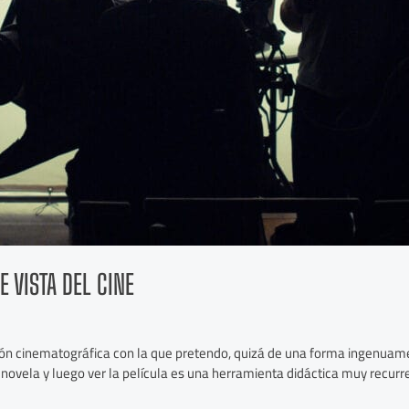
E VISTA DEL CINE
ción cinematográfica con la que pretendo, quizá de una forma ingenuam
 novela y luego ver la película es una herramienta didáctica muy recurre