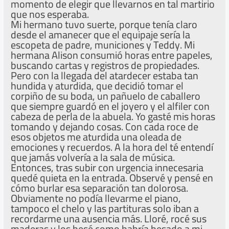
momento de elegir que llevarnos en tal martirio
que nos esperaba.
Mi hermano tuvo suerte, porque tenía claro
desde el amanecer que el equipaje sería la
escopeta de padre, municiones y Teddy. Mi
hermana Alison consumió horas entre papeles,
buscando cartas y registros de propiedades.
Pero con la llegada del atardecer estaba tan
hundida y aturdida, que decidió tomar el
corpiño de su boda, un pañuelo de caballero
que siempre guardó en el joyero y el alfiler con
cabeza de perla de la abuela. Yo gasté mis horas
tomando y dejando cosas. Con cada roce de
esos objetos me aturdida una oleada de
emociones y recuerdos. A la hora del té entendí
que jamás volvería a la sala de música.
Entonces, tras subir con urgencia innecesaria
quedé quieta en la entrada. Observé y pensé en
cómo burlar esa separación tan dolorosa.
Obviamente no podía llevarme el piano,
tampoco el chelo y las partituras solo iban a
recordarme una ausencia más. Lloré, rocé sus
maderas y los besé como habría besado a mi