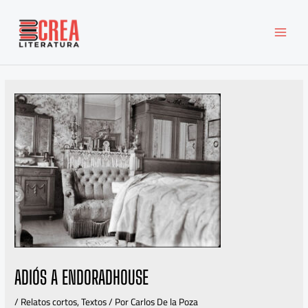
Ir
MAI
al
MEN
contenido
ADIÓS A ENDORADHOUSE
/
Relatos cortos
,
Textos
/ Por
Carlos De la Poza