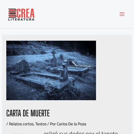
Ir
MAI
al
MEN
contenido
CARTA DE MUERTE
/
Relatos cortos
,
Textos
/ Por
Carlos De la Poza
eslizó sus dedos por el tapete