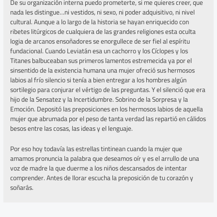
De su organización interna puedo prometerte, si me quieres creer, que
nada les distingue…ni vestidos, ni sexo, ni poder adquisitivo, ni nivel
cultural. Aunque a lo largo de la historia se hayan enriquecido con
ribetes litúrgicos de cualquiera de las grandes religiones esta oculta
logia de arcanos ensoñadores se enorgullece de ser fiel al espíritu
fundacional. Cuando Leviatán esa un cachorro y los Cíclopes y los
Titanes balbuceaban sus primeros lamentos estremecida ya por el
sinsentido de la existencia humana una mujer ofreció sus hermosos
labios al frío silencio si tenía a bien entregar a los hombres algún
sortilegio para conjurar el vértigo de las preguntas. Y el silenció que era
hijo de la Sensatez y la Incertidumbre. Sobrino de la Sorpresa y la
Emoción. Depositó las preposiciones en los hermosos labios de aquella
mujer que abrumada por el peso de tanta verdad las repartió en cálidos
besos entre las cosas, las ideas y el lenguaje.
Por eso hoy todavía las estrellas tintinean cuando la mujer que
amamos pronuncia la palabra que deseamos oír y es el arrullo de una
voz de madre la que duerme a los niños descansados de intentar
comprender. Antes de llorar escucha la preposición de tu corazón y
soñarás.