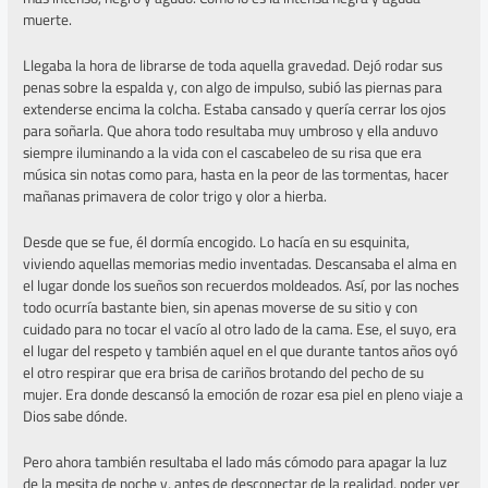
muerte.
Llegaba la hora de librarse de toda aquella gravedad. Dejó rodar sus
penas sobre la espalda y, con algo de impulso, subió las piernas para
extenderse encima la colcha. Estaba cansado y quería cerrar los ojos
para soñarla. Que ahora todo resultaba muy umbroso y ella anduvo
siempre iluminando a la vida con el cascabeleo de su risa que era
música sin notas como para, hasta en la peor de las tormentas, hacer
mañanas primavera de color trigo y olor a hierba.
Desde que se fue, él dormía encogido. Lo hacía en su esquinita,
viviendo aquellas memorias medio inventadas. Descansaba el alma en
el lugar donde los sueños son recuerdos moldeados. Así, por las noches
todo ocurría bastante bien, sin apenas moverse de su sitio y con
cuidado para no tocar el vacío al otro lado de la cama. Ese, el suyo, era
el lugar del respeto y también aquel en el que durante tantos años oyó
el otro respirar que era brisa de cariños brotando del pecho de su
mujer. Era donde descansó la emoción de rozar esa piel en pleno viaje a
Dios sabe dónde.
Pero ahora también resultaba el lado más cómodo para apagar la luz
de la mesita de noche y, antes de desconectar de la realidad, poder ver