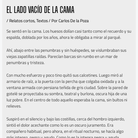
EL LADO VACÍO DE LA CAMA
/
Relatos cortos
,
Textos
/ Por
Carlos De la Poza
Se sentó en la cama. Los huesos dolían casi tanto como el recuerdo y su
espalda, doblada por los años, ahora le obligaba a mirar al parqué.
Ahí, abajo entre las penumbras y sin huéspedes, se vislumbraban sus
viejas zapatillas raídas. Parecían barcas sin rumbo en un mar de
penumbras y tristeza.
Con mucho esfuerzo y poco tino quitó sus calcetines. Luego miró al
armario de raíz, a la puerta con la percha que colgaba oxidada y a la
ventana armada con persiana teñida de gris ciudad. Sobre la pared de
gotelé se proyectaba su sombra, teatral y burlona, oscura hija de una
luz pobre. En el centro de todo aquello esperaba la cama, sin bultos ni
relieves.
Suspiró en el silencio y bajo las costillas, cerca del hombro izquierdo,
sintió el dolor acechante como lo es un oscuro juramento. Era
compañero habitual, pero ahora, en el ritual nocturno, se hacía algo
más intenso, negro y agudo. Como lo es la intensa negra y aguda