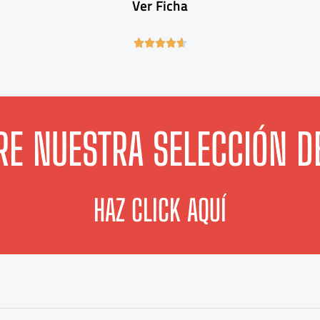
Ver Ficha
4





.
6
/
5
E NUESTRA SELECCIÓN D
HAZ CLICK AQUÍ