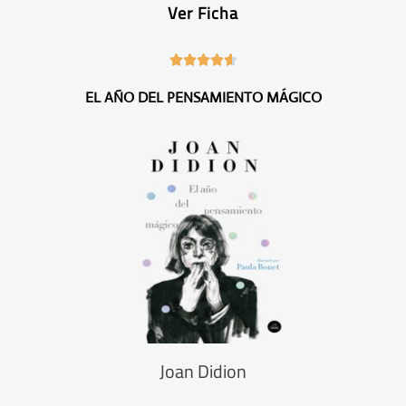
Ver Ficha
4





.
EL AÑO DEL PENSAMIENTO MÁGICO
6
/
5
Joan Didion