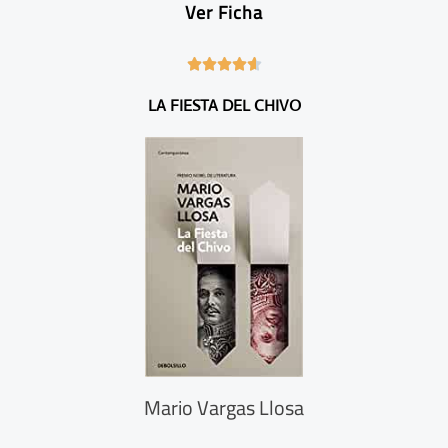
Ver Ficha
4





.
LA FIESTA DEL CHIVO
6
/
5
Mario Vargas Llosa