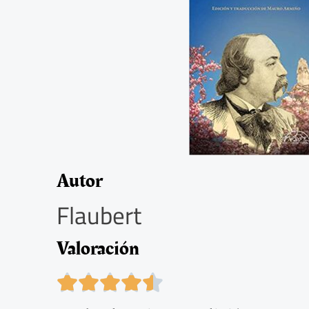
Autor
Flaubert
Valoración
4





.