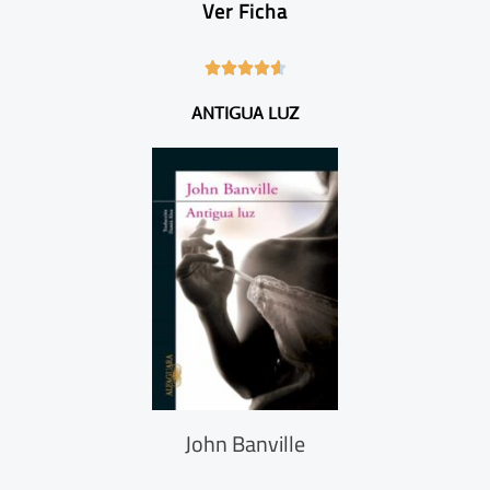
Ver Ficha
4





.
ANTIGUA LUZ
6
/
5
John Banville