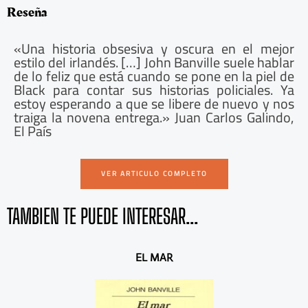
Reseña
«Una historia obsesiva y oscura en el mejor
estilo del irlandés. […] John Banville suele hablar
de lo feliz que está cuando se pone en la piel de
Black para contar sus historias policiales. Ya
estoy esperando a que se libere de nuevo y nos
traiga la novena entrega.» Juan Carlos Galindo,
El País
VER ARTICULO COMPLETO
TAMBIEN TE PUEDE INTERESAR...
A
S
EL MAR
n
i
t
g
e
u
r
i