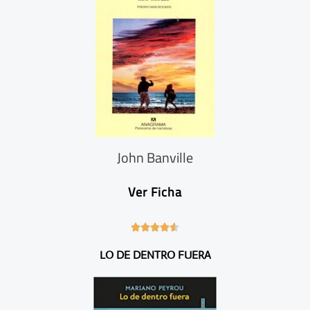
i
e
o
n
r
t
e
John Banville
Ver Ficha
4





.
LO DE DENTRO FUERA
6
/
5