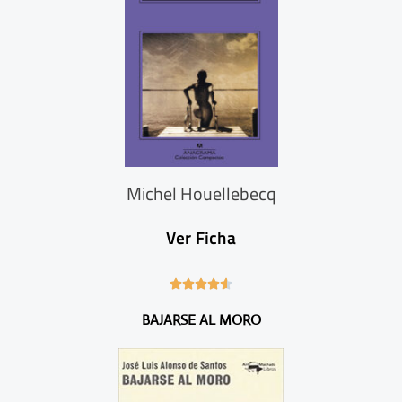
Michel Houellebecq
Ver Ficha
4





.
BAJARSE AL MORO
6
/
5