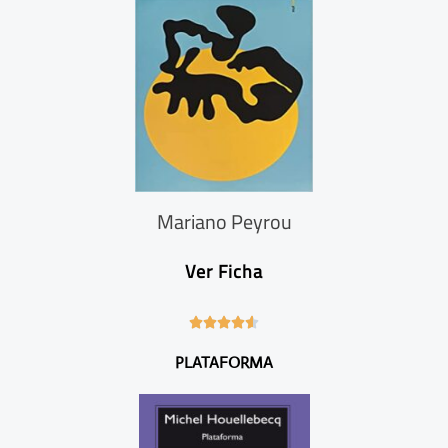
Mariano Peyrou
Ver Ficha
4





.
PLATAFORMA
6
/
5