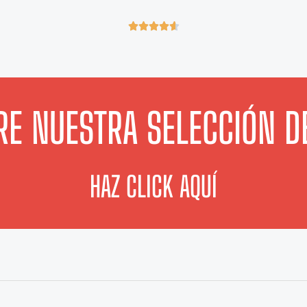
4





.
6
/
5
E NUESTRA SELECCIÓN D
HAZ CLICK AQUÍ