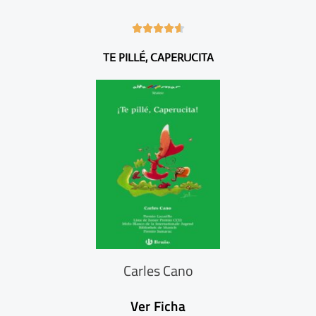
4





.
TE PILLÉ, CAPERUCITA
6
/
5
Carles Cano
Ver Ficha