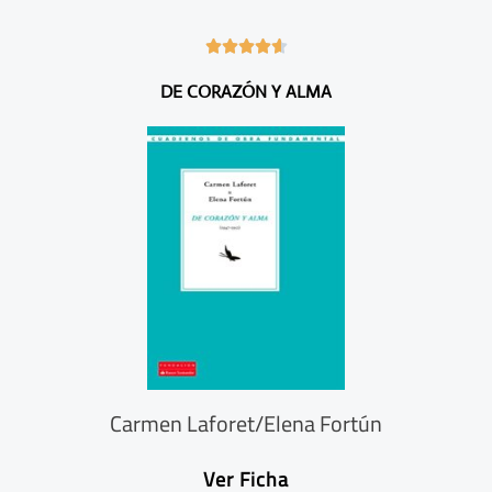
4





.
DE CORAZÓN Y ALMA
6
/
5
Carmen Laforet/Elena Fortún
Ver Ficha