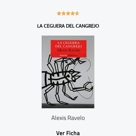
4





.
LA CEGUERA DEL CANGREJO
6
/
5
Alexis Ravelo
Ver Ficha