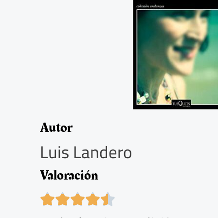
Autor
Luis Landero
Valoración
4





.