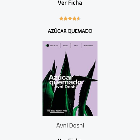
Ver Ficha
4





.
AZÚCAR QUEMADO
6
/
5
Avni Doshi