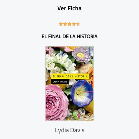
Ver Ficha
4





.
EL FINAL DE LA HISTORIA
6
/
5
Lydia Davis