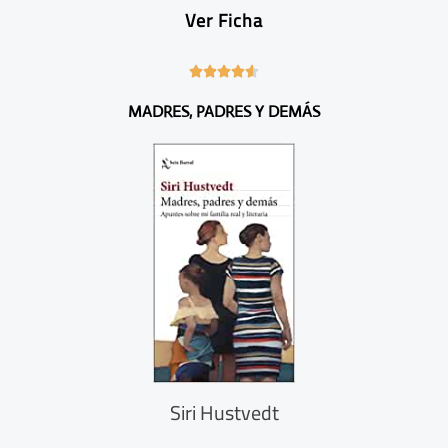
Ver Ficha
4





.
MADRES, PADRES Y DEMÁS
6
/
5
Siri Hustvedt