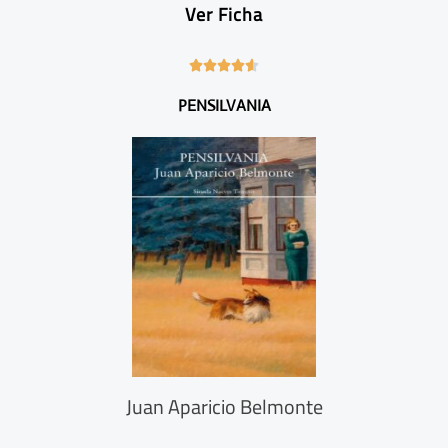
Ver Ficha
4





.
PENSILVANIA
6
/
5
Juan Aparicio Belmonte