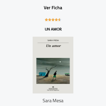
Ver Ficha
4





.
UN AMOR
6
/
5
Sara Mesa