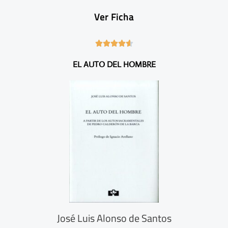
Ver Ficha
4





.
EL AUTO DEL HOMBRE
6
/
5
José Luis Alonso de Santos