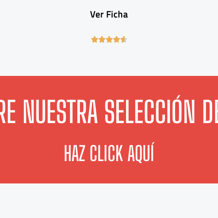
Ver Ficha
4





.
6
/
5
E NUESTRA SELECCIÓN D
HAZ CLICK AQUÍ