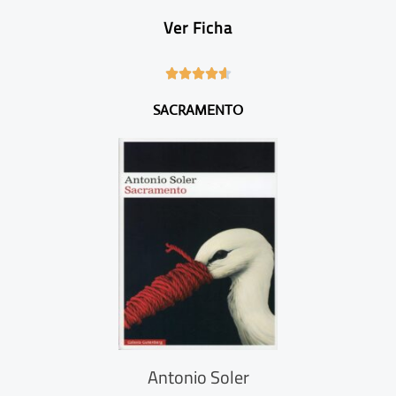
Ver Ficha
4





.
SACRAMENTO
6
/
5
Antonio Soler