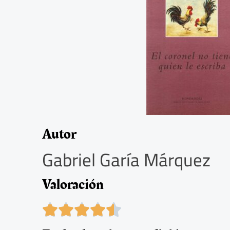
Autor
Gabriel Garía Márquez
Valoración
4





.