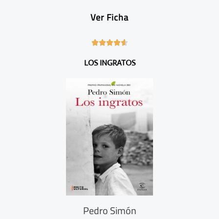
Ver Ficha
4





.
LOS INGRATOS
6
/
5
Pedro Simón