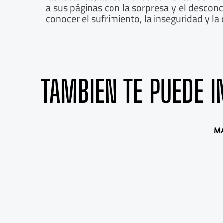
a sus páginas con la sorpresa y el descon
conocer el sufrimiento, la inseguridad y la
TAMBIEN TE PUEDE I
A
S
MA
n
i
t
g
e
u
r
i
i
e
o
n
r
t
e