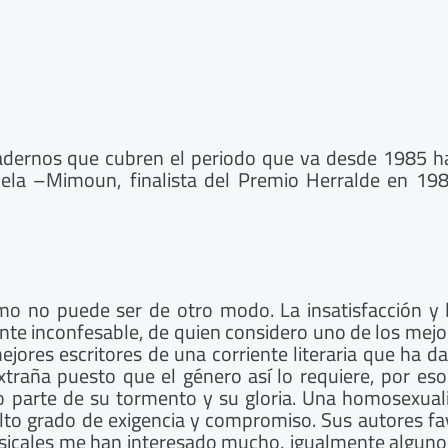
adernos que cubren el periodo que va desde 1985 has
ovela –Mimoun, finalista del Premio Herralde en 19
mo no puede ser de otro modo. La insatisfacción y 
te inconfesable, de quien considero uno de los mejor
ejores escritores de una corriente literaria que ha 
extraña puesto que el género así lo requiere, por eso
 parte de su tormento y su gloria. Una homosexuali
to grado de exigencia y compromiso. Sus autores favo
usicales me han interesado mucho, igualmente algun