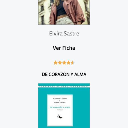
Elvira Sastre
Ver Ficha
4





.
DE CORAZÓN Y ALMA
6
/
5