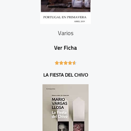
Varios
Ver Ficha
4





.
LA FIESTA DEL CHIVO
6
/
5