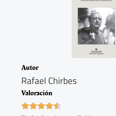
Autor
Rafael Chirbes
Valoración
4





.