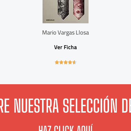
Mario Vargas Llosa
Ver Ficha
4





.
6
/
5
E NUESTRA SELECCIÓN D
HAZ CLICK AQUÍ