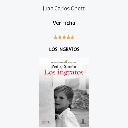
Juan Carlos Onetti
Ver Ficha
4





.
LOS INGRATOS
6
/
5