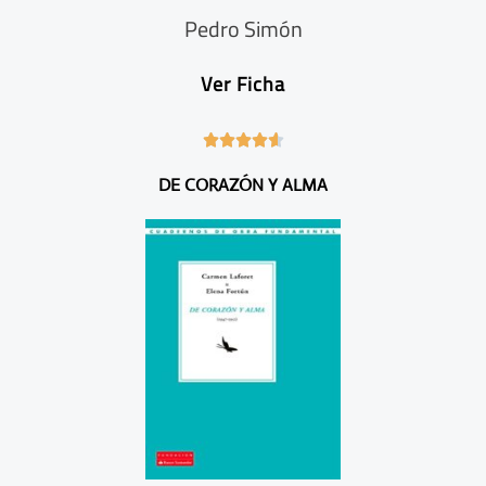
Pedro Simón
Ver Ficha
4





.
DE CORAZÓN Y ALMA
6
/
5