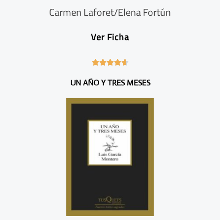
Carmen Laforet/Elena Fortún
Ver Ficha
4





.
UN AÑO Y TRES MESES
6
/
5