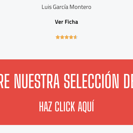
Luis García Montero
Ver Ficha
4





.
6
/
5
E NUESTRA SELECCIÓN D
HAZ CLICK AQUÍ