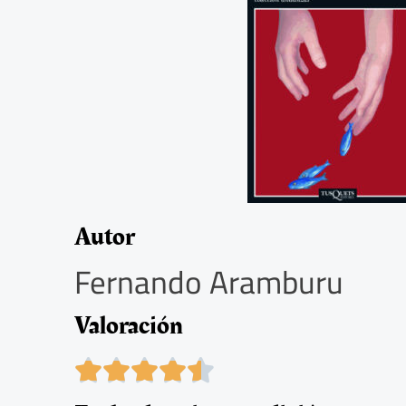
Autor
Fernando Aramburu
Valoración
4





.