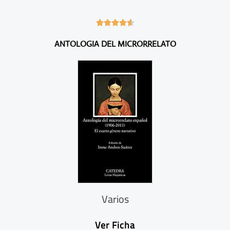
4





.
ANTOLOGIA DEL MICRORRELATO
6
/
5
Varios
Ver Ficha