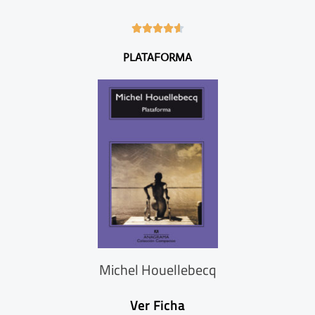
4





.
PLATAFORMA
6
/
5
Michel Houellebecq
Ver Ficha