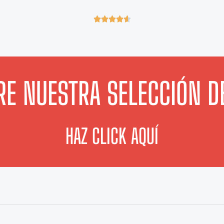
4





.
6
/
5
E NUESTRA SELECCIÓN D
HAZ CLICK AQUÍ