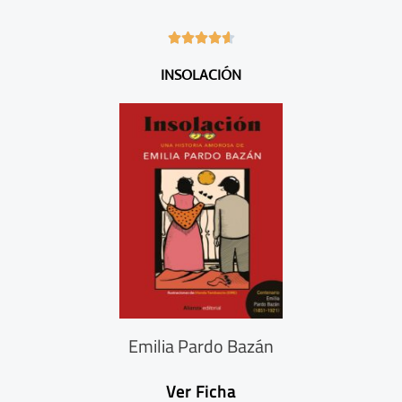
4





.
INSOLACIÓN
6
/
5
Emilia Pardo Bazán
Ver Ficha