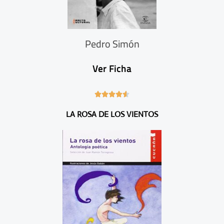
Pedro Simón
Ver Ficha
4





.
LA ROSA DE LOS VIENTOS
6
/
5