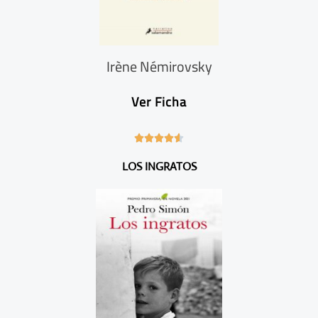
Irène Némirovsky
Ver Ficha
4





.
LOS INGRATOS
6
/
5