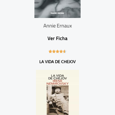
Annie Ernaux
Ver Ficha
4





.
LA VIDA DE CHEJOV
6
/
5