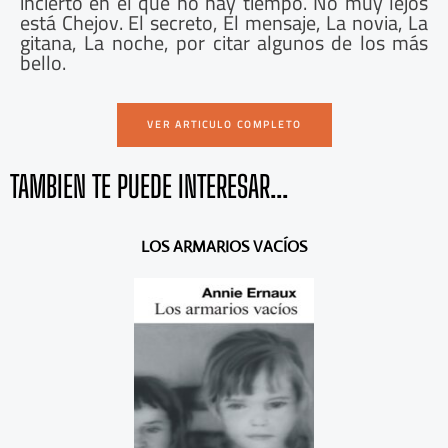
incierto en el que no hay tiempo. No muy lejos
está Chejov. El secreto, El mensaje, La novia, La
gitana, La noche, por citar algunos de los más
bello.
VER ARTICULO COMPLETO
TAMBIEN TE PUEDE INTERESAR...
A
S
LOS ARMARIOS VACÍOS
n
i
t
g
e
u
r
i
i
e
o
n
r
t
e